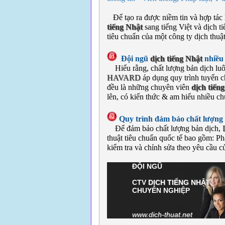
Để tạo ra được niềm tin và hợp tác
tiếng Nhật
sang tiếng Việt và dịch t
tiêu chuẩn của một công ty dịch thu
Đội ngũ
dịch tiếng Nhật
nhiều
Hiểu rằng, chất lượng bản dịch luô
HAVARD
áp dụng quy trình tuyển c
đều là những chuyên viên
dịch tiến
lên, có kiến thức & am hiểu nhiều c
Quy trình đảm bảo chất lượng
Để đảm bảo chất lượng bản dịch,
thuật tiêu chuẩn quốc tế bao gồm: Phân
kiểm tra và chỉnh sửa theo yêu cầu c
ĐỘI 
CTV
DỊCH TIẾNG NHẬT
CHUYÊN NGHIỆP
www.dich-thuat.net