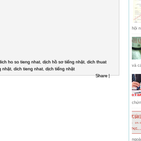
hội n
dich ho so tieng nhat
,
dịch hồ sơ tiếng nhật
,
dich thuat
và cá
g nhật
,
dich tieng nhat
,
dịch tiếng nhật
Share
|
chứng
ngoà