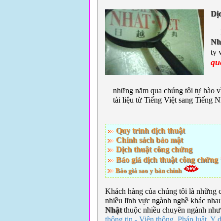
Dị
Nh
ty
qu
Là
những năm qua chúng tôi tự hào vì
tài liệu từ Tiếng Việt sang Tiếng 
Quy trình dịch thuật
Chính sách bảo mật
Dịch thuật công chứng
Báo giá dịch thuật công chứng
Báo giá sao y bản chính
Khách hàng của chúng tôi là những c
nhiều lĩnh vực ngành nghề khác nhau
Nhật
thuộc nhiều chuyên ngành như
thông tin - Viên thông, Pháp luật, Y 