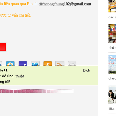
tin liên quan qua Email:
dichcongchung102@gmail.com
ược tư vấn chi tiết.
các 
chức
le+1
Dịch
e
để ủng
thuật
chức
ng tôi!
liệu,