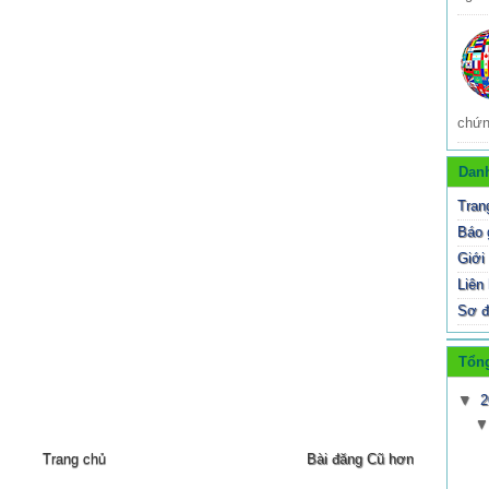
chứn
Dan
Tran
Báo 
Giới 
Liên
Sơ đ
Tổng
▼
2
Trang chủ
Bài đăng Cũ hơn