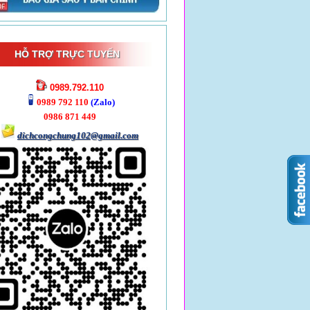
HỖ TRỢ TRỰC TUYẾN
0989.792.110
0989 792 110
(Zalo)
0986 871 449
dichcongchung102@gmail.com