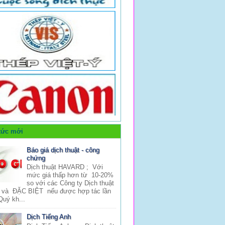
tức mới
Báo giá dịch thuật - công
chứng
Dịch thuật HAVARD ; Với
mức giá thấp hơn từ 10-20%
so với các Công ty Dịch thuật
 và ĐẶC BIỆT nếu được hợp tác lần
Quý kh...
Dịch Tiếng Anh