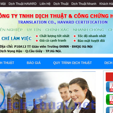
 Mật
Dịch Thuật HAVARD
Liên Hệ
Dịch Thuật
Dịch Thuật Nhanh
Khách H
CH THUẬT
BÁO GIÁ
QUY TRÌNH DỊCH THUẬT
DỊCH