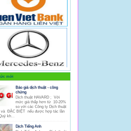
tức mới
Báo giá dịch thuật - công
chứng
Dịch thuật HAVARD ; Với
mức giá thấp hơn từ 10-20%
so với các Công ty Dịch thuật
 và ĐẶC BIỆT nếu được hợp tác lần
Quý kh...
Dịch Tiếng Anh