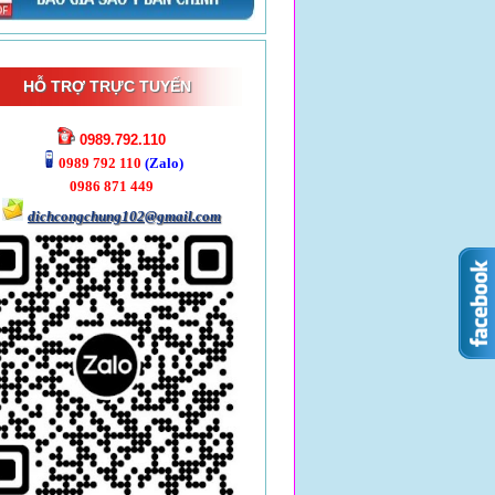
HỖ TRỢ TRỰC TUYẾN
0989.792.110
0989 792 110
(Zalo)
0986 871 449
dichcongchung102@gmail.com