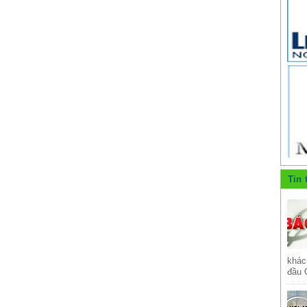
Tin 
khác
đầu 