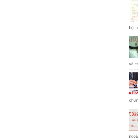
hội n
và cá
chứng
ngoà