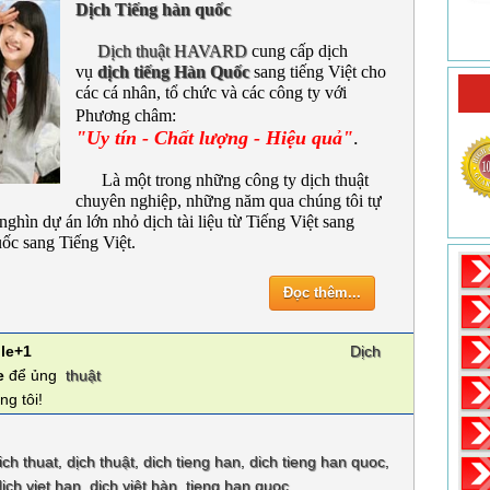
Dịch Tiếng hàn quốc
Dịch thuật HAVARD
cung cấp dịch
vụ
dịch tiếng Hàn Quốc
sang tiếng Việt cho
các cá nhân, tổ chức và các công ty với
Phương châm:
"Uy tín - Chất lượng - Hiệu quả"
.
Là một trong những công ty dịch thuật
chuyên nghiệp, những năm qua chúng tôi tự
nghìn dự án lớn nhỏ dịch tài liệu từ Tiếng Việt sang
c sang Tiếng Việt.
Đọc thêm...
le+1
Dịch
e
để ủng
thuật
ng tôi!
ich thuat
,
dịch thuật
,
dich tieng han
,
dich tieng han quoc
,
dich viet han
,
dịch việt hàn
,
tieng han quoc