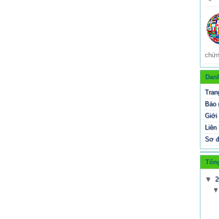
chứn
Dan
Tran
Báo 
Giới 
Liên
Sơ đ
Tổng
▼
2