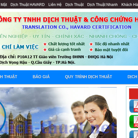
 Mật
Dịch Thuật HAVARD
Liên Hệ
Dịch Thuật
Dịch Thuật Nhanh
Khách H
CH THUẬT
BÁO GIÁ
QUY TRÌNH DỊCH THUẬT
DỊCH