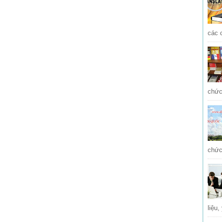
các 
chức
chức
liệu,