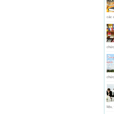
các 
chức
chức
liệu,