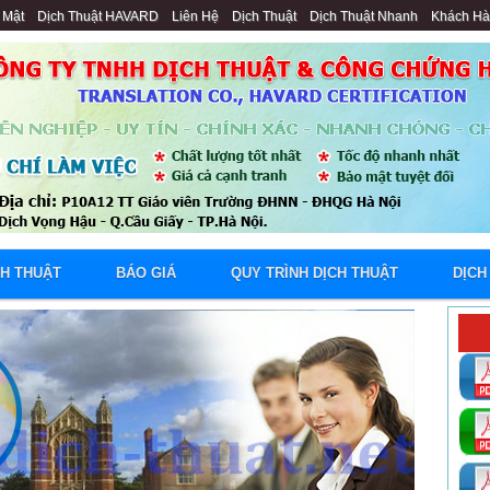
 Mật
Dịch Thuật HAVARD
Liên Hệ
Dịch Thuật
Dịch Thuật Nhanh
Khách H
CH THUẬT
BÁO GIÁ
QUY TRÌNH DỊCH THUẬT
DỊCH