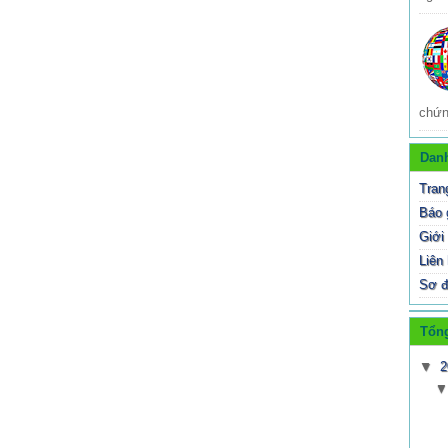
chứn
Dan
Tran
Báo 
Giới 
Liên
Sơ đ
Tổng
▼
2