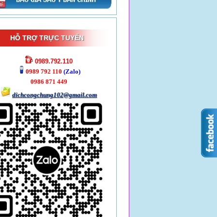
HỖ TRỢ TRỰC TUYẾN
0989.792.110
0989 792 110
(Zalo)
0986 871 449
dichcongchung102@gmail.com