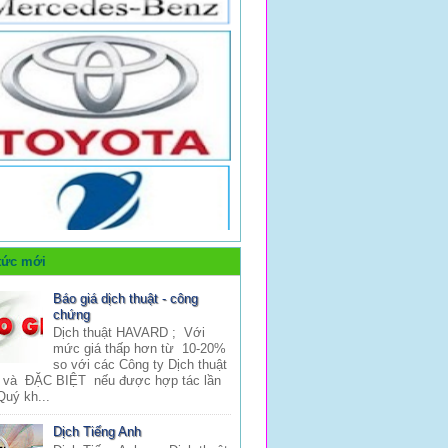
tức mới
Báo giá dịch thuật - công
chứng
Dịch thuật HAVARD ; Với
mức giá thấp hơn từ 10-20%
so với các Công ty Dịch thuật
 và ĐẶC BIỆT nếu được hợp tác lần
Quý kh...
Dịch Tiếng Anh