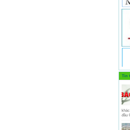
Tin 
khác
đầu 