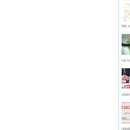
hội n
và cá
chứng
ngoà