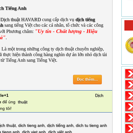
ch Tiếng Anh
Dịch thuật HAVARD
cung cấp dịch vụ
dịch tiếng
nh
sang tiếng Việt cho các cá nhân, tổ chức và các công
"Uy tín - Chất lượng - Hiệu
 với Phương châm:
ả"
.
 một trong những công ty dịch thuật chuyên nghiệp,
ã thực hiện thành công hàng nghìn dự án lớn nhỏ dịch tài
 từ Tiếng Anh sang Tiếng Việt.
Đọc thêm...
le+1
Dịch
e
để ủng
thuật
ng tôi!
ịch thuật
,
dich tieng anh
,
dịch tiếng anh
,
dich tu tieng anh
g tieng anh
,
dich viet anh
,
dịch việt anh