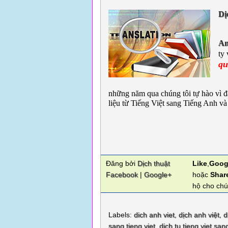
Dị
A
ty
qu
Là
những năm qua chúng tôi tự hào vì đ
liệu từ Tiếng Việt sang Tiếng Anh và
Đăng bởi
Dịch thuật
Like
,
Goog
Facebook
|
Google+
hoặc
Shar
hộ cho chú
Labels:
dich anh viet
,
dịch anh việt
,
d
sang tieng viet
,
dich tu tieng viet san